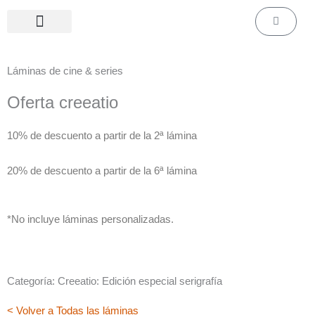
Ir
Carrito
al
contenido
Láminas de cine & series
Láminas personalizadas
Láminas de cine & series​
Oferta creeatio
10% de descuento a partir de la 2ª lámina
20% de descuento a partir de la 6ª lámina
*No incluye láminas personalizadas.
Categoría: Creeatio: Edición especial serigrafía
< Volver a Todas las láminas