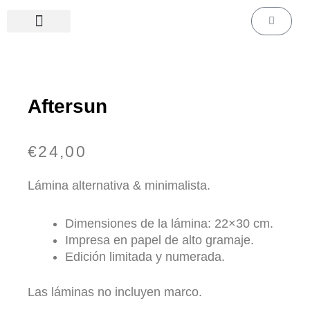
Ir
Carrito
al
contenido
Láminas de cine & series
Láminas personalizadas
Aftersun
€
24,00
Lámina alternativa & minimalista.
Dimensiones de la lámina: 22×30 cm.
Impresa en papel de alto gramaje.
Edición limitada y numerada.
Las láminas no incluyen marco.