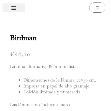
Ir
Carrito
al
contenido
Láminas de cine & series
Láminas personalizadas
Birdman
€
24,00
Lámina alternativa & minimalista.
Dimensiones de la lámina: 22×30 cm.
Impresa en papel de alto gramaje.
Edición limitada y numerada.
Las láminas no incluyen marco.