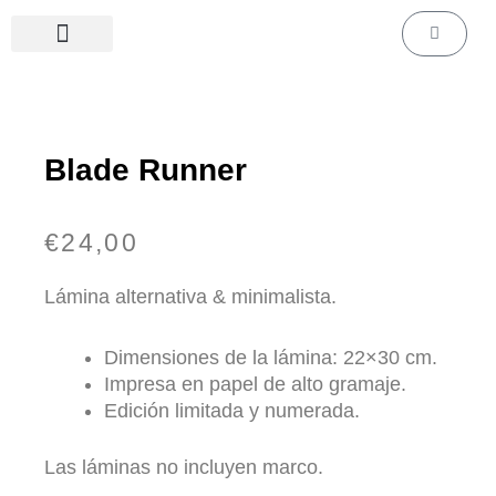
Ir
Carrito
al
contenido
Láminas de cine & series
Láminas personalizadas
Blade Runner
€
24,00
Lámina alternativa & minimalista.
Dimensiones de la lámina: 22×30 cm.
Impresa en papel de alto gramaje.
Edición limitada y numerada.
Las láminas no incluyen marco.