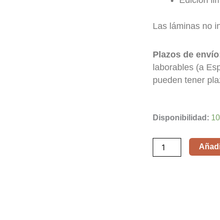
Edición li
Las láminas no i
Plazos de envío
laborables (a Es
pueden tener pla
El
Disponibilidad:
10
Padrino:
Parte
Añadir
III
/
The
Godfather:
Part
III