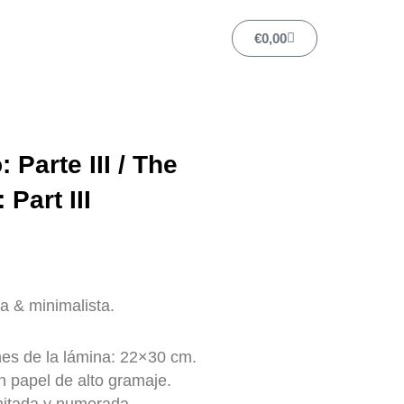
Carrito
€
0,00
 Parte III / The
 Part III
a & minimalista.
es de la lámina: 22×30 cm.
 papel de alto gramaje.