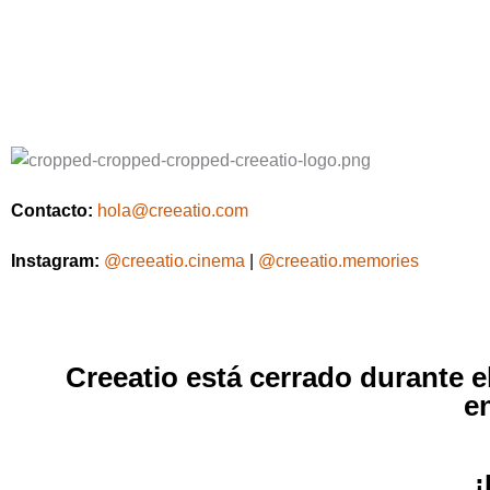
Contacto:
hola@creeatio.com
Instagram:
@creeatio.cinema
|
@creeatio.memories
Creeatio está cerrado durante 
e
¡