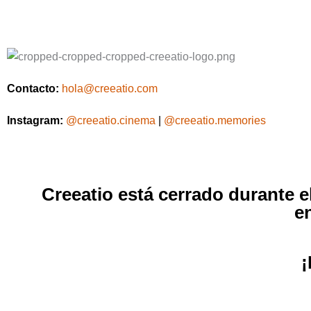
Contacto:
hola@creeatio.com
Instagram:
@creeatio.cinema
|
@creeatio.memories
Creeatio está cerrado durante 
e
¡