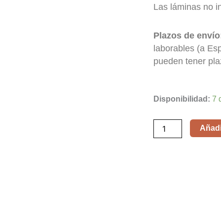
Las láminas no i
Plazos de envío
laborables (a Es
pueden tener pla
El
Disponibilidad:
7 
pianista
/
Añadir
The
Pianist
cantidad