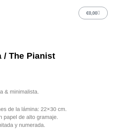
Carrito
€
0,00
a / The Pianist
a & minimalista.
es de la lámina: 22×30 cm.
 papel de alto gramaje.
mitada y numerada.