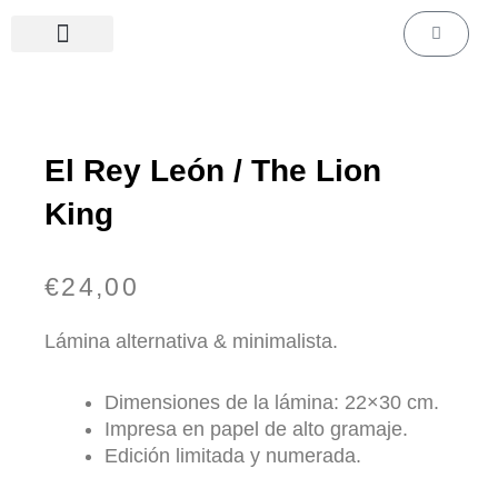
Ir
Carrito
al
contenido
Láminas de cine & series
Láminas personalizadas
El Rey León / The Lion
King
€
24,00
Lámina alternativa & minimalista.
Dimensiones de la lámina: 22×30 cm.
Impresa en papel de alto gramaje.
Edición limitada y numerada.