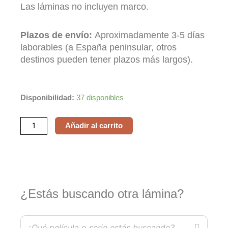
Las láminas no incluyen marco.
Plazos de envío:
Aproximadamente 3-5 días
laborables (a España peninsular, otros
destinos pueden tener plazos más largos).
El
Disponibilidad:
37 disponibles
Rey
León
Añadir al carrito
/
The
Lion
King
cantidad
¿Estás buscando otra lámina?