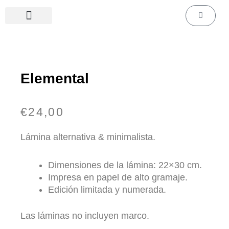
Ir
Carrito
al
contenido
Láminas de cine & series
Láminas personalizadas
Elemental
€
24,00
Lámina alternativa & minimalista.
Dimensiones de la lámina: 22×30 cm.
Impresa en papel de alto gramaje.
Edición limitada y numerada.
Las láminas no incluyen marco.