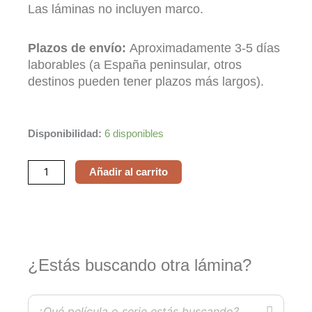
Las láminas no incluyen marco.
Plazos de envío:
Aproximadamente 3-5 días
laborables (a España peninsular, otros
destinos pueden tener plazos más largos).
En
Disponibilidad:
6 disponibles
busca
de
Añadir al carrito
la
felicidad
/
The
Pursuit
¿Estás buscando otra lámina?
of
Happyness
cantidad