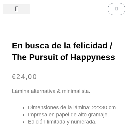
Ir
Carrito
al
contenido
Láminas de cine & series
Láminas personalizadas
En busca de la felicidad /
The Pursuit of Happyness
€
24,00
Lámina alternativa & minimalista.
Dimensiones de la lámina: 22×30 cm.
Impresa en papel de alto gramaje.
Edición limitada y numerada.