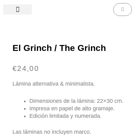
Ir
Carrito
al
contenido
Láminas de cine & series
Láminas personalizadas
El Grinch / The Grinch
€
24,00
Lámina alternativa & minimalista.
Dimensiones de la lámina: 22×30 cm.
Impresa en papel de alto gramaje.
Edición limitada y numerada.
Las láminas no incluyen marco.