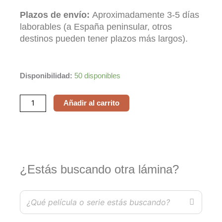
Plazos de envío:
Aproximadamente 3-5 días
laborables (a España peninsular, otros
destinos pueden tener plazos más largos).
El
Disponibilidad:
50 disponibles
Grinch
/
Añadir al carrito
The
Grinch
cantidad
¿Estás buscando otra lámina?