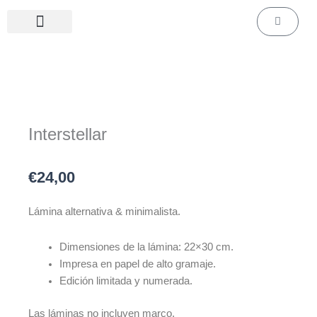
Ir
Carrito
al
contenido
Láminas de cine & series
Láminas personalizadas
Interstellar
€
24,00
Lámina alternativa & minimalista.
Dimensiones de la lámina: 22×30 cm.
Impresa en papel de alto gramaje.
Edición limitada y numerada.
Las láminas no incluyen marco.