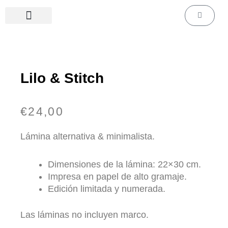
Ir
Carrito
al
contenido
Láminas de cine & series
Láminas personalizadas
Lilo & Stitch
€
24,00
Lámina alternativa & minimalista.
Dimensiones de la lámina: 22×30 cm.
Impresa en papel de alto gramaje.
Edición limitada y numerada.
Las láminas no incluyen marco.