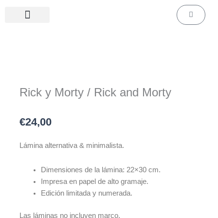
Ir
Carrito
al
contenido
Láminas de cine & series
Láminas personalizadas
Rick y Morty / Rick and Morty
€
24,00
Lámina alternativa & minimalista.
Dimensiones de la lámina: 22×30 cm.
Impresa en papel de alto gramaje.
Edición limitada y numerada.
Las láminas no incluyen marco.