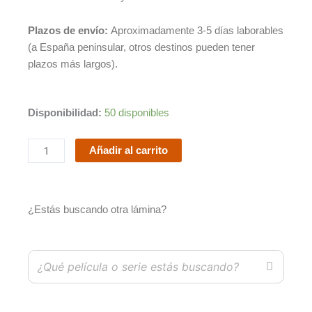
Plazos de envío:
Aproximadamente 3-5 días laborables
(a España peninsular, otros destinos pueden tener
plazos más largos).
Rick
Disponibilidad:
50 disponibles
y
Morty
Añadir al carrito
/
Rick
and
¿Estás buscando otra lámina?
Morty
cantidad