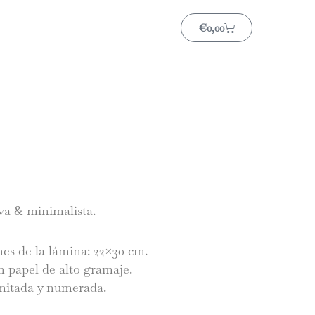
Carrito
€
0,00
va & minimalista.
es de la lámina: 22×30 cm.
 papel de alto gramaje.
imitada y numerada.