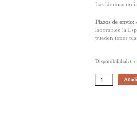
Las láminas no i
Plazos de envío:
A
laborables (a Esp
pueden tener pla
Scarface
Disponibilidad:
6 d
cantidad
Añadir