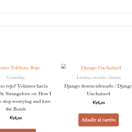
Comedias
Lámina creeatio cinema
no rojo? Volamos hacia
Django desencadenado / Djang
r. Strangelove or: How I
Unchained
o stop worrying and love
€
24,00
the Bomb
€
24,00
Añadir al carrito