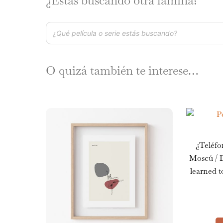
¿Estás buscando otra lámina?
O quizá también te interese…
¿Teléfo
Moscú / D
learned t