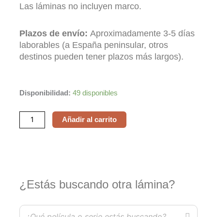
Las láminas no incluyen marco.
Plazos de envío:
Aproximadamente 3-5 días
laborables (a España peninsular, otros
destinos pueden tener plazos más largos).
Star
Disponibilidad:
49 disponibles
Wars.
Luke
Añadir al carrito
Skywalker
Edition
cantidad
¿Estás buscando otra lámina?