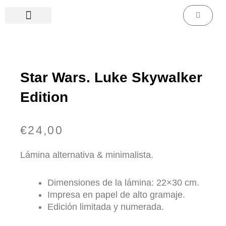
Ir
Carrito
al
contenido
Láminas de cine & series
Láminas personalizadas
Star Wars. Luke Skywalker
Edition
€
24,00
Lámina alternativa & minimalista.
Dimensiones de la lámina: 22×30 cm.
Impresa en papel de alto gramaje.
Edición limitada y numerada.