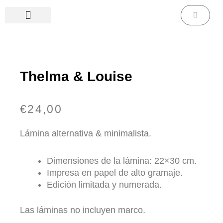
Ir
Carrito
al
contenido
Láminas de cine & series
Láminas personalizadas
Thelma & Louise
€
24,00
Lámina alternativa & minimalista.
Dimensiones de la lámina: 22×30 cm.
Impresa en papel de alto gramaje.
Edición limitada y numerada.
Las láminas no incluyen marco.