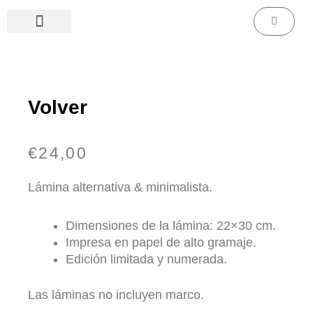
Ir
Carrito
al
contenido
Láminas de cine & series
Láminas personalizadas
Volver
€
24,00
Lámina alternativa & minimalista.
Dimensiones de la lámina: 22×30 cm.
Impresa en papel de alto gramaje.
Edición limitada y numerada.
Las láminas no incluyen marco.