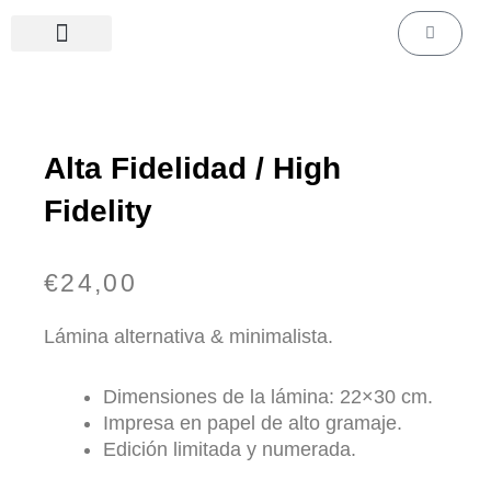
Ir
Carrito
al
contenido
Láminas de cine & series
Láminas personalizadas
Alta Fidelidad / High
Fidelity
€
24,00
Lámina alternativa & minimalista.
Dimensiones de la lámina: 22×30 cm.
Impresa en papel de alto gramaje.
Edición limitada y numerada.