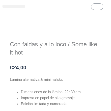
Ir
Carrito
al
Láminas de cine & series
Láminas personalizadas
contenido
Con faldas y a lo loco / Some like
it hot
€
24,00
Lámina alternativa & minimalista.
Dimensiones de la lámina: 22×30 cm.
Impresa en papel de alto gramaje.
Edición limitada y numerada.