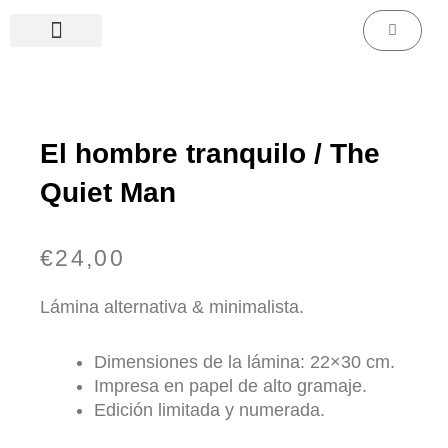
Ir
Carrito
al
contenido
Láminas de cine & series
Láminas personalizadas
El hombre tranquilo / The
Quiet Man
€
24,00
Lámina alternativa & minimalista.
Dimensiones de la lámina: 22×30 cm.
Impresa en papel de alto gramaje.
Edición limitada y numerada.