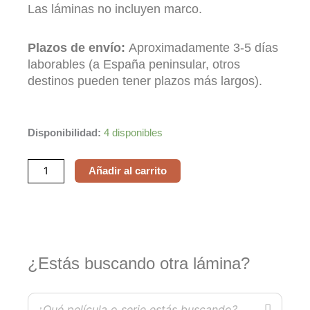
Las láminas no incluyen marco.
Plazos de envío:
Aproximadamente 3-5 días
laborables (a España peninsular, otros
destinos pueden tener plazos más largos).
El
Disponibilidad:
4 disponibles
hombre
tranquilo
Añadir al carrito
/
The
Quiet
Man
cantidad
¿Estás buscando otra lámina?