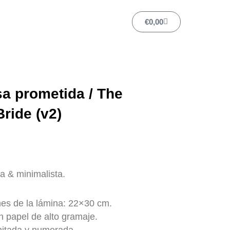
Carrito
€
0,00
sa prometida / The
ride (v2)
a & minimalista.
es de la lámina: 22×30 cm.
 papel de alto gramaje.