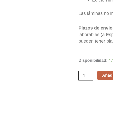
Edición li
Las láminas no i
Plazos de envío
laborables (a Es
pueden tener pla
La
Disponibilidad:
47
princesa
prometida
Añadir
/
The
Princess
Bride
(v2)
cantidad