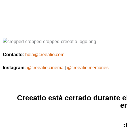
Contacto:
hola@creeatio.com
Instagram:
@creeatio.cinema
|
@creeatio.memories
Creeatio está cerrado durante 
e
¡