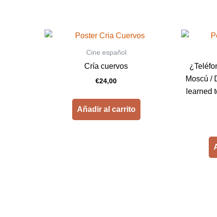
Cine español
Cría cuervos
¿Teléfo
Moscú / D
€
24,00
learned t
Añadir al carrito
A