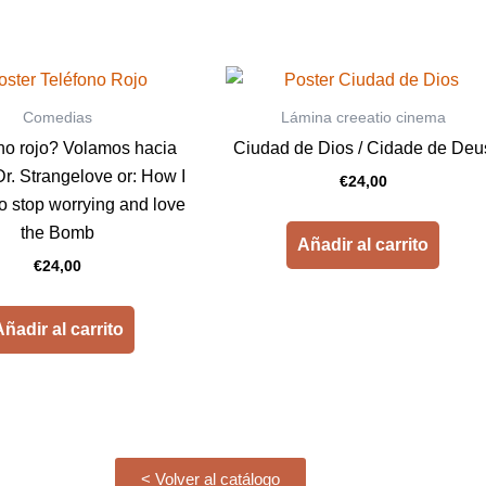
Comedias
Lámina creeatio cinema
no rojo? Volamos hacia
Ciudad de Dios / Cidade de Deu
r. Strangelove or: How I
€
24,00
o stop worrying and love
the Bomb
Añadir al carrito
€
24,00
ñadir al carrito
< Volver al catálogo