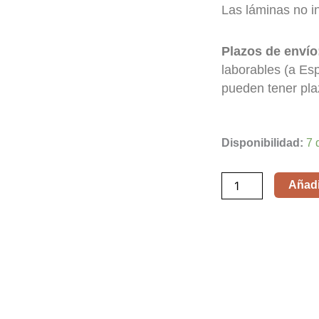
Las láminas no i
Plazos de envío
laborables (a Es
pueden tener pla
Mary
Disponibilidad:
7 
&
Max
Añadir
cantidad