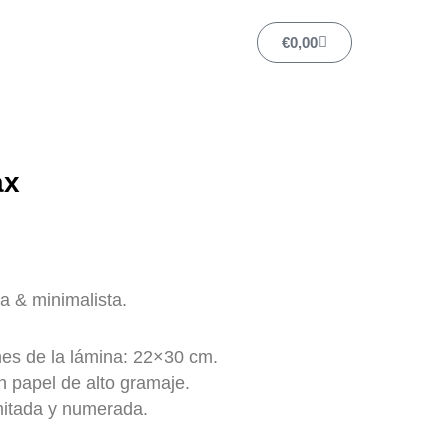
Carrito
€
0,00
ax
a & minimalista.
es de la lámina: 22×30 cm.
 papel de alto gramaje.
mitada y numerada.