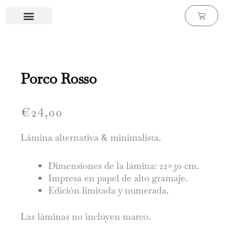
Ir
Carrito
al
contenido
Láminas de cine & series
Láminas personalizadas
Porco Rosso
€
24,00
Lámina alternativa & minimalista.
Dimensiones de la lámina: 22×30 cm.
Impresa en papel de alto gramaje.
Edición limitada y numerada.
Las láminas no incluyen marco.