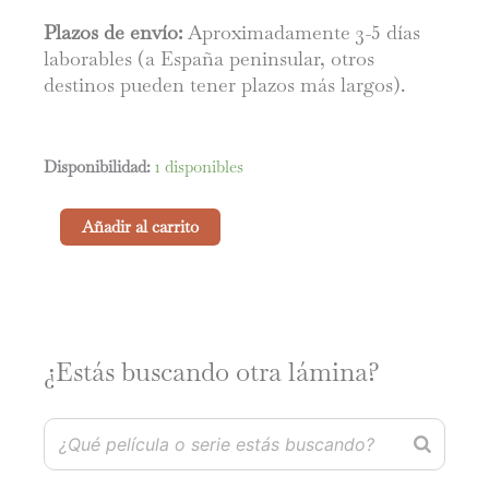
Plazos de envío:
Aproximadamente 3-5 días
laborables (a España peninsular, otros
destinos pueden tener plazos más largos).
Porco
Disponibilidad:
1 disponibles
Rosso
cantidad
Añadir al carrito
¿Estás buscando otra lámina?