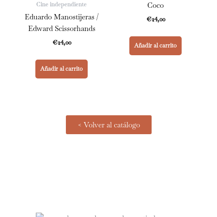
Cine independiente
Coco
Eduardo Manostijeras /
€
24,00
Edward Scissorhands
€
24,00
Añadir al carrito
Añadir al carrito
< Volver al catálogo