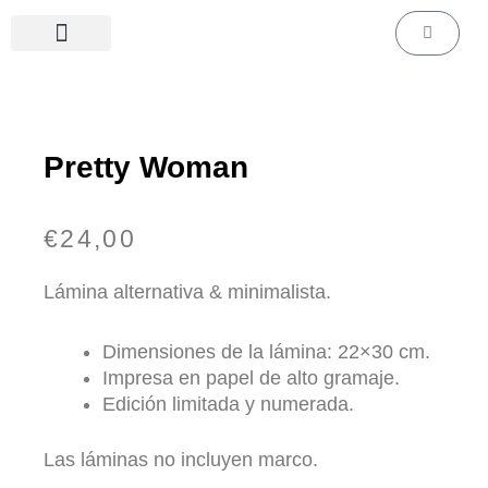
Ir
Carrito
al
contenido
Láminas de cine & series
Láminas personalizadas
Pretty Woman
€
24,00
Lámina alternativa & minimalista.
Dimensiones de la lámina: 22×30 cm.
Impresa en papel de alto gramaje.
Edición limitada y numerada.
Las láminas no incluyen marco.