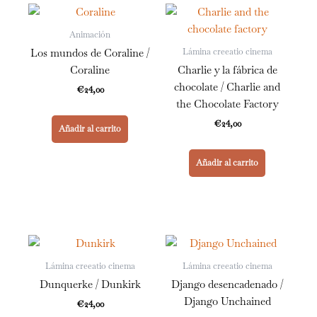
Animación
Lámina creeatio cinema
Los mundos de Coraline /
Coraline
Charlie y la fábrica de
chocolate / Charlie and
€
24,00
the Chocolate Factory
€
24,00
Añadir al carrito
Añadir al carrito
Lámina creeatio cinema
Lámina creeatio cinema
Dunquerke / Dunkirk
Django desencadenado /
Django Unchained
€
24,00