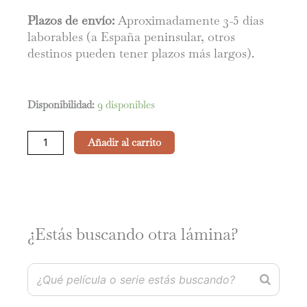
Plazos de envío:
Aproximadamente 3-5 días
laborables (a España peninsular, otros
destinos pueden tener plazos más largos).
Sex
Disponibilidad:
9 disponibles
Education
cantidad
Añadir al carrito
¿Estás buscando otra lámina?