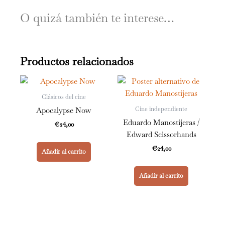
O quizá también te interese…
Productos relacionados
Clásicos del cine
Cine independiente
Apocalypse Now
Eduardo Manostijeras /
€
24,00
Edward Scissorhands
€
24,00
Añadir al carrito
Añadir al carrito