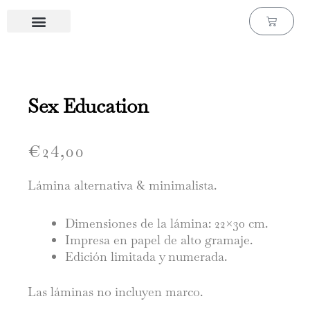
Ir
Carrito
al
contenido
Láminas de cine & series
Láminas personalizadas
Sex Education
€
24,00
Lámina alternativa & minimalista.
Dimensiones de la lámina: 22×30 cm.
Impresa en papel de alto gramaje.
Edición limitada y numerada.
Las láminas no incluyen marco.