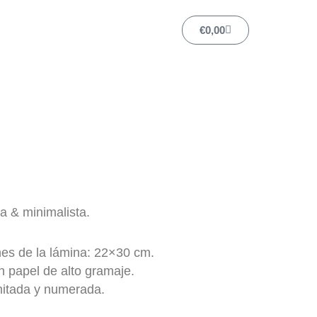
Carrito
€
0,00
a & minimalista.
es de la lámina: 22×30 cm.
 papel de alto gramaje.
mitada y numerada.