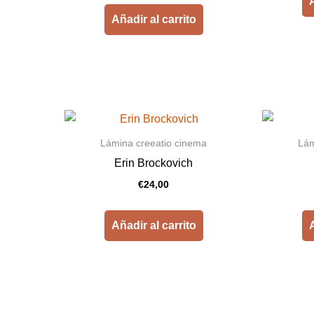
A
Añadir al carrito
Lámina creeatio cinema
Lám
Erin Brockovich
€
24,00
Añadir al carrito
A