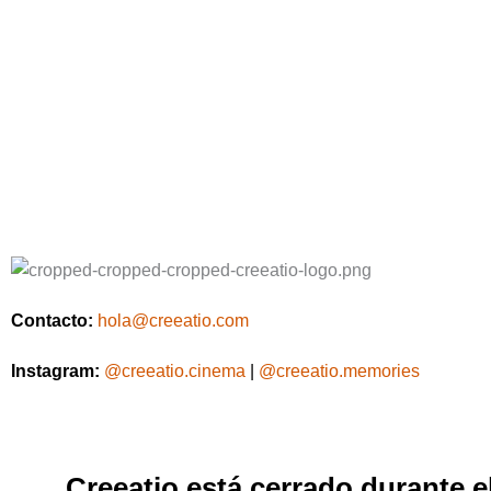
Contacto:
hola@creeatio.com
Instagram:
@creeatio.cinema
|
@creeatio.memories
Creeatio está cerrado durante 