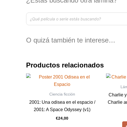
¿Estás buscando otra lámina?
O quizá también te interese…
Productos relacionados
Lám
Ciencia ficción
Charlie y
2001: Una odisea en el espacio /
Charlie a
2001: A Space Odyssey (v1)
€
24,00