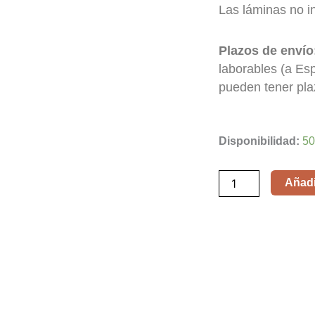
Las láminas no i
Plazos de envío
laborables (a Es
pueden tener pla
Soul
Disponibilidad:
50
cantidad
Añadir